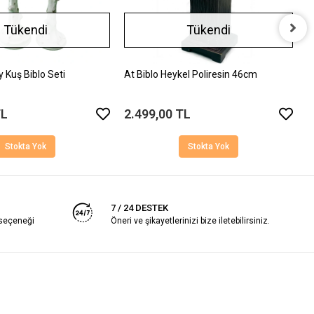
Tükendi
Tükendi
y Kuş Biblo Seti
At Biblo Heykel Poliresin 46cm
G
TL
2.499,00 TL
1
Stokta Yok
Stokta Yok
7 / 24 DESTEK
 seçeneği
Öneri ve şikayetlerinizi bize iletebilirsiniz.