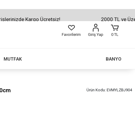
zde Kargo Ücretsiz!
2000 TL ve Üzeri Alışve
Favorilerim
Giriş Yap
0 TL
MUTFAK
BANYO
20cm
Ürün Kodu:
EVMYLZBJ904