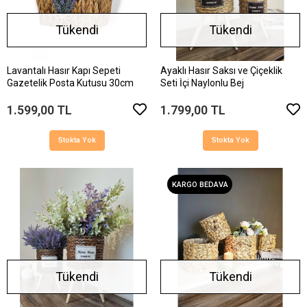
Tükendi
Tükendi
Lavantalı Hasır Kapı Sepeti
Ayaklı Hasır Saksı ve Çiçeklik
Gazetelik Posta Kutusu 30cm
Seti İçi Naylonlu Bej
1.599,00 TL
1.799,00 TL
Stokta Yok
Stokta Yok
KARGO BEDAVA
Tükendi
Tükendi