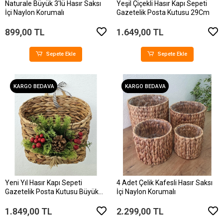
Naturale Büyük 3'lü Hasır Saksı
Yeşil Çiçekli Hasır Kapı Sepeti
İçi Naylon Korumalı
Gazetelik Posta Kutusu 29Cm
899,00 TL
1.649,00 TL
Sepete Ekle
Sepete Ekle
KARGO BEDAVA
KARGO BEDAVA
Yeni Yıl Hasır Kapı Sepeti
4 Adet Çelik Kafesli Hasır Saksı
Gazetelik Posta Kutusu Büyük
İçi Naylon Korumalı
Boy 31Cm
1.849,00 TL
2.299,00 TL