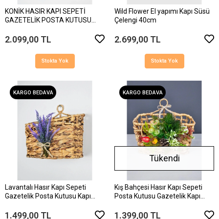
KONİK HASIR KAPI SEPETİ
Wild Flower El yapımı Kapı Süsü
GAZETELİK POSTA KUTUSU
Çelengi 40cm
38CM
2.099,00 TL
2.699,00 TL
Stokta Yok
Stokta Yok
KARGO BEDAVA
KARGO BEDAVA
Tükendi
Lavantalı Hasır Kapı Sepeti
Kış Bahçesi Hasır Kapı Sepeti
Gazetelik Posta Kutusu Kapı
Posta Kutusu Gazetelik Kapı
Süsü 25cm
Süsü 25Cm
1.499,00 TL
1.399,00 TL