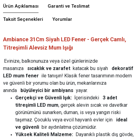
Ürün Açıklaması
Garanti ve Teslimat
Taksit Seçenekleri
Yorumlar
Ambiance 31Cm Siyah LED Fener - Gerçek Camlı,
Titreşimli Alevsiz Mum Işığı
Evinize, balkonunuza veya özel günlerinizde
masanıza
sıcaklık ve zarafet
katacak bu siyah
dekoratif
LED mum fener
ile tanışın! Klasik fener tasarımının modern
ve güvenli bir yorumu olan bu ürün, mekanlarınıza
anında
büyüleyici bir ambiyans
yayar.
Gerçekçi ve Güvenli Işık:
İçerisindeki
3 adet
titreşimli LED mum
, gerçek alevin sıcak ve davetkar
görünümünü sunarken, duman, is veya yangın riski
taşımaz. Çocuklu veya evcil hayvanlı evler için
ideal
ve güvenli
bir aydınlatma çözümüdür.
Yüksek Kaliteli Malzeme:
Dayanıklı plastik dış gövde,