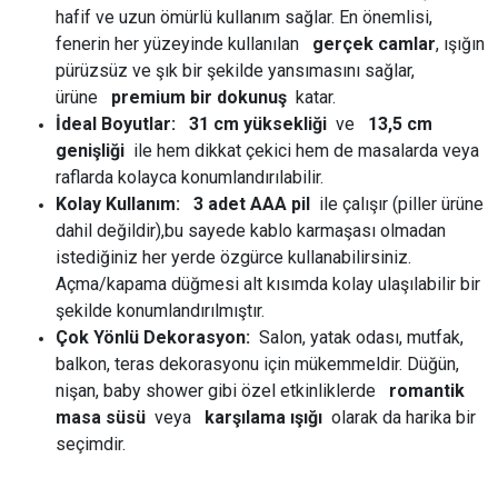
hafif ve uzun ömürlü kullanım sağlar. En önemlisi,
fenerin her yüzeyinde kullanılan
gerçek camlar
, ışığın
pürüzsüz ve şık bir şekilde yansımasını sağlar,
ürüne
premium bir dokunuş
katar.
İdeal Boyutlar:
31 cm yüksekliği
ve
13,5 cm
genişliği
ile hem dikkat çekici hem de masalarda veya
raflarda kolayca konumlandırılabilir.
Kolay Kullanım:
3 adet AAA pil
ile çalışır (piller ürüne
dahil değildir),bu sayede kablo karmaşası olmadan
istediğiniz her yerde özgürce kullanabilirsiniz.
Açma/kapama düğmesi alt kısımda kolay ulaşılabilir bir
şekilde konumlandırılmıştır.
Çok Yönlü Dekorasyon:
Salon, yatak odası, mutfak,
balkon, teras dekorasyonu için mükemmeldir. Düğün,
nişan, baby shower gibi özel etkinliklerde
romantik
masa süsü
veya
karşılama ışığı
olarak da harika bir
seçimdir.